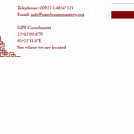
Telephone:
00977-1-4650 571
Email:
info@ngedonmonastery.org
GPS Coordinates
27º47'00.6"N
85º22'11.8"E
See where we are located