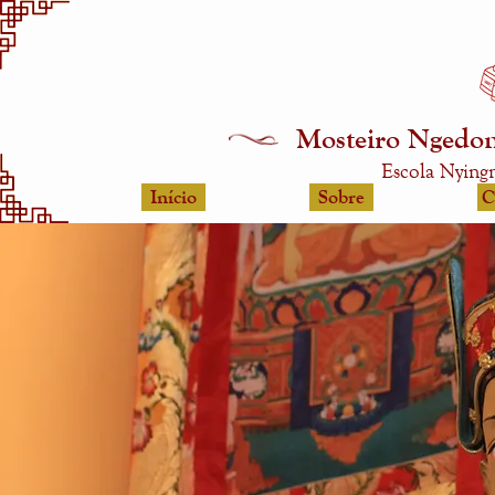
Mosteiro Ngedon
Escola Nying
Início
Sobre
C