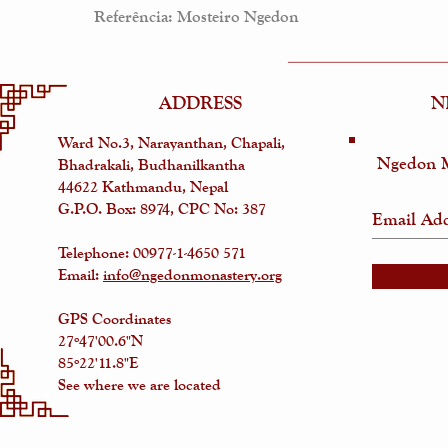
Referência: Mosteiro Ngedon
ADDRESS
N
Ward No.3, Narayanthan, Chapali,
Ngedon M
Bhadrakali, Budhanilkantha
44622 Kathmandu, Nepal
G.P.O. Box: 8974, CPC No: 387
Telephone:
00977-1-4650 571
Email:
info@ngedonmonastery.org
GPS Coordinates
27º47'00.6"N
85º22'11.8"E
See where we are located